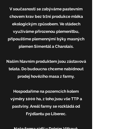
V současnosti se zabýváme pastevním
chovem krav bez tržní produkce mléka
ekologickým způsobem. Ve stádech
využíváme přirozenou plemenitbu,
připouštíme plemennými býky masných
plemen Simentál a Charolais.
Naším hlavním produktem jsou zástavová
telata. Do budoucna chceme nabídnout
prodej hovězího masa z farmy.
Hospodaříme na pozemcích kolem
výměry 1000 ha, z toho jsou vše TTP a
pastviny. Areál farmy se rozkládá od
Frýdlantu po Liberec.
Naše farma sídlí v Dolním Vítkově,