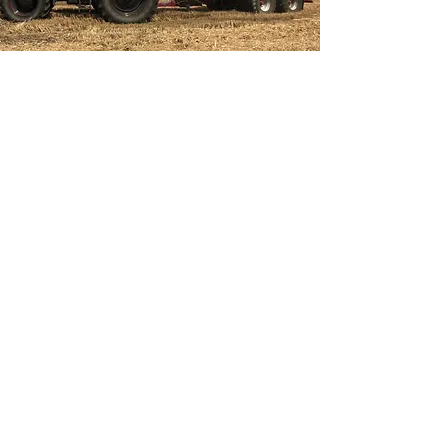
Rozmetání statkových hnojiv
Agrostroj Pelhřimov RM 10
Agrostroj Pelhřimov RM 8
Agrostroj Pelhřimov RUR 5
Kapacita deset, osum a pět tun